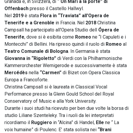
Granada e, in Svizzera, di
“ Un Mari a la porte” di
Offenbach
presso il Castello Hallwyl.
Nel
2019
è stata
Flora in “Traviata” all'Opera de
Tenerife e a Grenoble
in Francia. Nel
2018
Christina
Campsall ha partecipato all’Opera Studio dell
Ópera de
Tenerife
, dove si è esibita come
Romeo
ne “I Capuleti e i
Montecchi” di Bellini. Ha ripreso quindi il ruolo di
Romeo
al
Teatro Comunale di Bologna
. In Germania è stata
Giovanna in “Rigoletto”
di Verdi con la Philharmonische
Kammerorchester Wernigerode e successivamente è stata
Mercédès
nella
“Carmen”
di Bizet con Opera Classica
Europa a Francoforte.
Christina Campsall si è laureata in Classical Vocal
Performance presso la Glenn Gould School del Royal
Conservatory of Music e alla York University.
Durante i suoi studi ha ricevuto per ben due volte la borsa di
studio Liliane Szenteleky. Tra i ruoli da lei interpretati
ricordiamo il
Ruggiero
in “Alcina” di Handel,
Elle
ne “ La
voix humaine” di Poulenc. E’ stata solista nei
“Brani