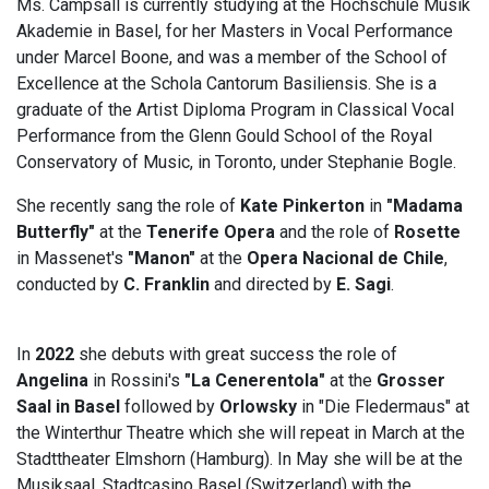
Ms. Campsall is currently studying at the Hochschule Musik
Akademie in Basel, for her Masters in Vocal Performance
under Marcel Boone, and was a member of the School of
Excellence at the Schola Cantorum Basiliensis. She is a
graduate of the Artist Diploma Program in Classical Vocal
Performance from the Glenn Gould School of the Royal
Conservatory of Music, in Toronto, under Stephanie Bogle.
She recently sang the role of
Kate Pinkerton
in
"Madama
Butterfly"
at the
Tenerife Opera
and the role of
Rosette
in Massenet's
"Manon"
at the
Opera Nacional de Chile
,
conducted by
C. Franklin
and directed by
E. Sagi
.
In
2022
she debuts with great success the role of
Angelina
in Rossini's
"La Cenerentola"
at the
Grosser
Saal in Basel
followed by
Orlowsky
in "Die Fledermaus" at
the Winterthur Theatre which she will repeat in March at the
Stadttheater Elmshorn (Hamburg). In May she will be at the
Musiksaal, Stadtcasino Basel (Switzerland) with the