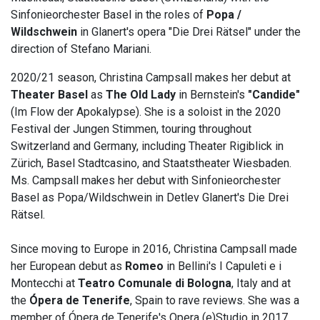
Sinfonieorchester Basel in the roles of
Popa /
Wildschwein
in Glanert's opera "Die Drei Rätsel" under the
direction of Stefano Mariani.
2020/21 season, Christina Campsall makes her debut at
Theater Basel
as
The Old Lady
in Bernstein's
"Candide"
(Im Flow der Apokalypse). She is a soloist in the 2020
Festival der Jungen Stimmen, touring throughout
Switzerland and Germany, including Theater Rigiblick in
Zürich, Basel Stadtcasino, and Staatstheater Wiesbaden.
Ms. Campsall makes her debut with Sinfonieorchester
Basel as Popa/Wildschwein in Detlev Glanert's Die Drei
Rätsel.
Since moving to Europe in 2016, Christina Campsall made
her European debut as
Romeo
in Bellini's I Capuleti e i
Montecchi at
Teatro Comunale di Bologna
, Italy and at
the
Ópera de Tenerife
, Spain to rave reviews. She was a
member of Ópera de Tenerife's Opera (e)Studio in 2017,