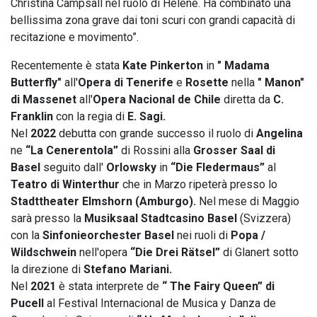
Christina Campsall nel ruolo di Hélène. Ha combinato una
bellissima zona grave dai toni scuri con grandi capacità di
recitazione e movimento”.
Recentemente è stata
Kate Pinkerton
in
" Madama
Butterfly"
all'
Opera di Tenerife
e
Rosette
nella
" Manon"
di Massenet
all'
Opera Nacional de Chile
diretta da
C.
Franklin
con la regia di
E. Sagi.
Nel
2022
debutta con grande successo il ruolo di
Angelina
ne
“La Cenerentola”
di Rossini alla
Grosser Saal di
Basel
seguito dall'
Orlowsky
in
“Die Fledermaus”
al
Teatro di Winterthur
che in Marzo ripeterà presso lo
Stadttheater Elmshorn (Amburgo).
Nel mese di Maggio
sarà presso la
Musiksaal Stadtcasino Basel
(Svizzera)
con la
Sinfonieorchester Basel
nei ruoli di
Popa /
Wildschwein
nell'opera
“Die Drei Rätsel”
di Glanert sotto
la direzione di
Stefano Mariani.
Nel
2021
è stata interprete de
“ The Fairy Queen” di
Pucell
al Festival Internacional de Musica y Danza de